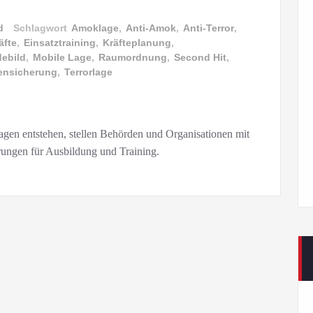
d
Schlagwort
Amoklage
,
Anti-Amok
,
Anti-Terror
,
äfte
,
Einsatztraining
,
Kräfteplanung
,
ebild
,
Mobile Lage
,
Raumordnung
,
Second Hit
,
gensicherung
,
Terrorlage
agen entstehen, stellen Behörden und Organisationen mit
ungen für Ausbildung und Training.