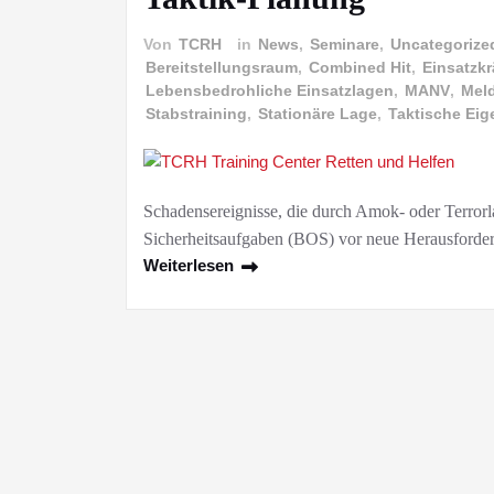
Von
TCRH
in
News
,
Seminare
,
Uncategorize
Bereitstellungsraum
,
Combined Hit
,
Einsatzkr
Lebensbedrohliche Einsatzlagen
,
MANV
,
Meld
Stabstraining
,
Stationäre Lage
,
Taktische Ei
Schadensereignisse, die durch Amok- oder Terrorl
Sicherheitsaufgaben (BOS) vor neue Herausforder
Weiterlesen