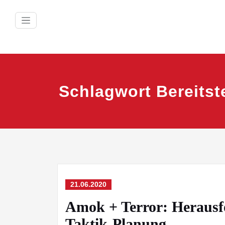
Zum
Inhalt
springen
Schlagwort Bereits
21.06.2020
Amok + Terror: Herausfo
Taktik-Planung