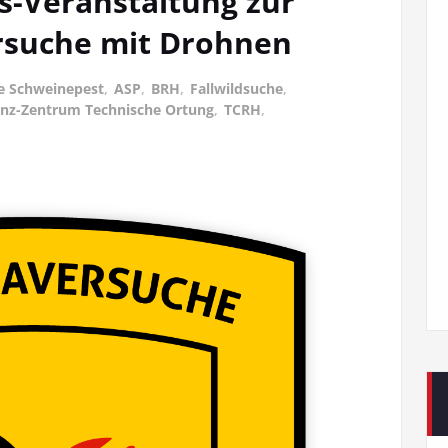
s-Veranstaltung zur
rsuche mit Drohnen
he Schweinepest
,
ASP
,
BRH
,
Fallwildsuche
,
nz-Zentrum Technische Ortung
,
TCRH
,