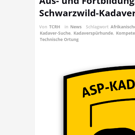
Aus- und Fortbildung
Schwarzwild-Kadave
Von
TCRH
in
News
Schlagwort
Afrikanisc
Kadaver-Suche
,
Kadaverspürhunde
,
Kompete
Technische Ortung