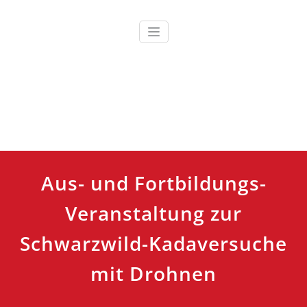
Zum
Inhalt
springen
Ausbildung, Fortbildung und Training für Einsatzkräfte
TCRH Training Center Retten
und Helfen
Aus- und Fortbildungs-
Veranstaltung zur
Schwarzwild-Kadaversuche
mit Drohnen