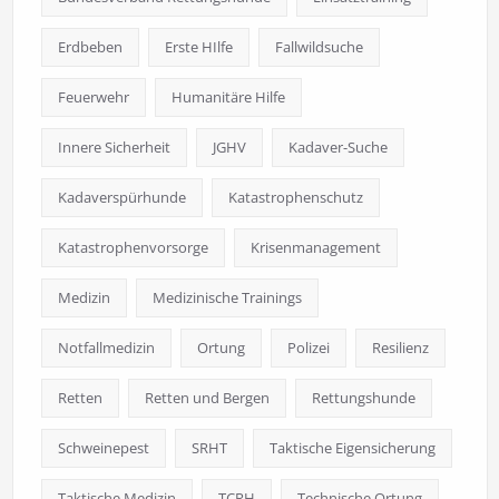
Erdbeben
Erste HIlfe
Fallwildsuche
Feuerwehr
Humanitäre Hilfe
Innere Sicherheit
JGHV
Kadaver-Suche
Kadaverspürhunde
Katastrophenschutz
Katastrophenvorsorge
Krisenmanagement
Medizin
Medizinische Trainings
Notfallmedizin
Ortung
Polizei
Resilienz
Retten
Retten und Bergen
Rettungshunde
Schweinepest
SRHT
Taktische Eigensicherung
Taktische Medizin
TCRH
Technische Ortung