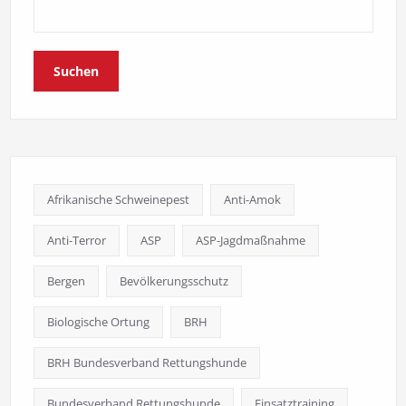
Suchen
Afrikanische Schweinepest
Anti-Amok
Anti-Terror
ASP
ASP-Jagdmaßnahme
Bergen
Bevölkerungsschutz
Biologische Ortung
BRH
BRH Bundesverband Rettungshunde
Bundesverband Rettungshunde
Einsatztraining