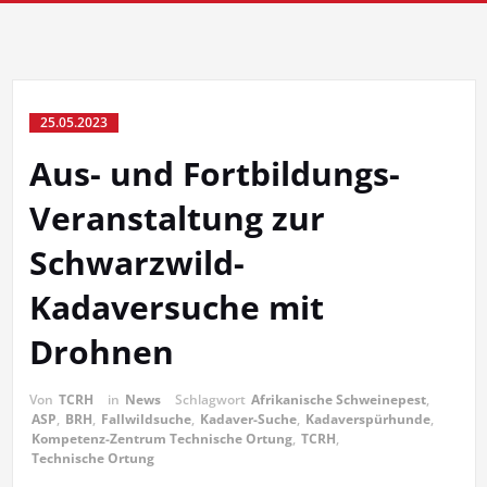
25.05.2023
Aus- und Fortbildungs-
Veranstaltung zur
Schwarzwild-
Kadaversuche mit
Drohnen
Von
TCRH
in
News
Schlagwort
Afrikanische Schweinepest
,
ASP
,
BRH
,
Fallwildsuche
,
Kadaver-Suche
,
Kadaverspürhunde
,
Kompetenz-Zentrum Technische Ortung
,
TCRH
,
Technische Ortung