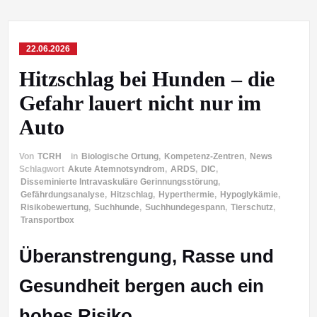
22.06.2026
Hitzschlag bei Hunden – die
Gefahr lauert nicht nur im
Auto
Von
TCRH
in
Biologische Ortung
,
Kompetenz-Zentren
,
News
Schlagwort
Akute Atemnotsyndrom
,
ARDS
,
DIC
,
Disseminierte Intravaskuläre Gerinnungsstörung
,
Gefährdungsanalyse
,
Hitzschlag
,
Hyperthermie
,
Hypoglykämie
,
Risikobewertung
,
Suchhunde
,
Suchhundegespann
,
Tierschutz
,
Transportbox
Überanstrengung, Rasse und
Gesundheit bergen auch ein
hohes Risiko