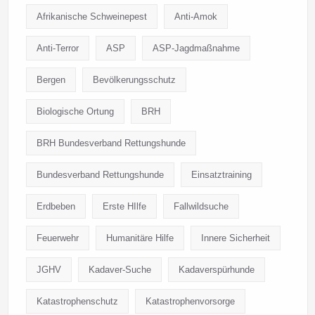
Afrikanische Schweinepest
Anti-Amok
Anti-Terror
ASP
ASP-Jagdmaßnahme
Bergen
Bevölkerungsschutz
Biologische Ortung
BRH
BRH Bundesverband Rettungshunde
Bundesverband Rettungshunde
Einsatztraining
Erdbeben
Erste HIlfe
Fallwildsuche
Feuerwehr
Humanitäre Hilfe
Innere Sicherheit
JGHV
Kadaver-Suche
Kadaverspürhunde
Katastrophenschutz
Katastrophenvorsorge