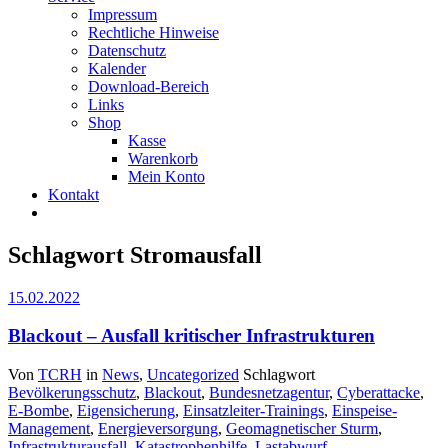
Impressum
Rechtliche Hinweise
Datenschutz
Kalender
Download-Bereich
Links
Shop
Kasse
Warenkorb
Mein Konto
Kontakt
Schlagwort Stromausfall
15.02.2022
Blackout – Ausfall kritischer Infrastrukturen
Von
TCRH
in
News
,
Uncategorized
Schlagwort
Bevölkerungsschutz
,
Blackout
,
Bundesnetzagentur
,
Cyberattacke
,
E-Bombe
,
Eigensicherung
,
Einsatzleiter-Trainings
,
Einspeise-
Management
,
Energieversorgung
,
Geomagnetischer Sturm
,
Infrastrukturausfall
,
Katastrophenhilfe
,
Lastabwurf
,