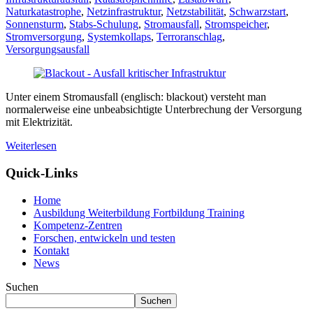
Naturkatastrophe
,
Netzinfrastruktur
,
Netzstabilität
,
Schwarzstart
,
Sonnensturm
,
Stabs-Schulung
,
Stromausfall
,
Stromspeicher
,
Stromversorgung
,
Systemkollaps
,
Terroranschlag
,
Versorgungsausfall
Unter einem Stromausfall (englisch: blackout) versteht man
normalerweise eine unbeabsichtigte Unterbrechung der Versorgung
mit Elektrizität.
Weiterlesen
Quick-Links
Home
Ausbildung Weiterbildung Fortbildung Training
Kompetenz-Zentren
Forschen, entwickeln und testen
Kontakt
News
Suchen
Suchen