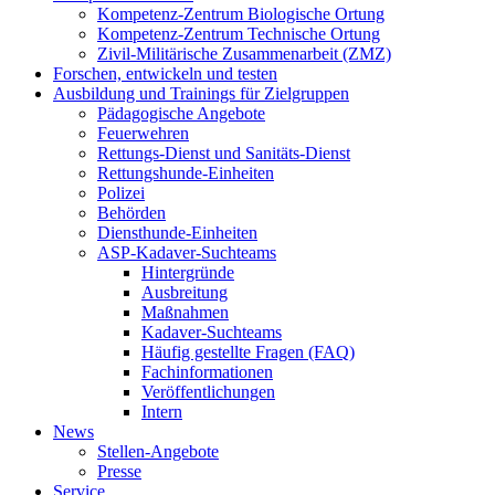
Kompetenz-Zentrum Biologische Ortung
Kompetenz-Zentrum Technische Ortung
Zivil-Militärische Zusammenarbeit (ZMZ)
Forschen, entwickeln und testen
Ausbildung und Trainings für Zielgruppen
Pädagogische Angebote
Feuerwehren
Rettungs-Dienst und Sanitäts-Dienst
Rettungshunde-Einheiten
Polizei
Behörden
Diensthunde-Einheiten
ASP-Kadaver-Suchteams
Hintergründe
Ausbreitung
Maßnahmen
Kadaver-Suchteams
Häufig gestellte Fragen (FAQ)
Fachinformationen
Veröffentlichungen
Intern
News
Stellen-Angebote
Presse
Service