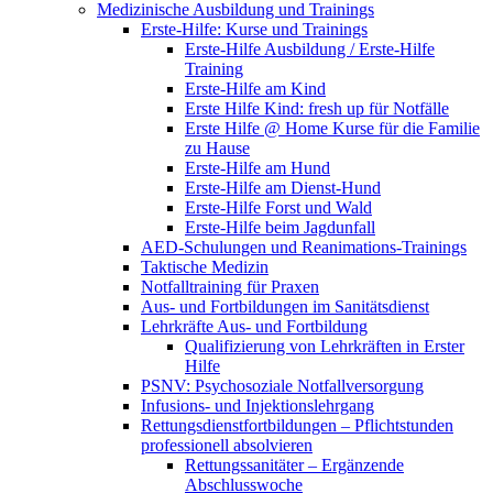
Medizinische Ausbildung und Trainings
Erste-Hilfe: Kurse und Trainings
Erste-Hilfe Ausbildung / Erste-Hilfe
Training
Erste-Hilfe am Kind
Erste Hilfe Kind: fresh up für Notfälle
Erste Hilfe @ Home Kurse für die Familie
zu Hause
Erste-Hilfe am Hund
Erste-Hilfe am Dienst-Hund
Erste-Hilfe Forst und Wald
Erste-Hilfe beim Jagdunfall
AED-Schulungen und Reanimations-Trainings
Taktische Medizin
Notfalltraining für Praxen
Aus- und Fortbildungen im Sanitätsdienst
Lehrkräfte Aus- und Fortbildung
Qualifizierung von Lehrkräften in Erster
Hilfe
PSNV: Psychosoziale Notfallversorgung
Infusions- und Injektionslehrgang
Rettungsdienstfortbildungen – Pflichtstunden
professionell absolvieren
Rettungssanitäter – Ergänzende
Abschlusswoche