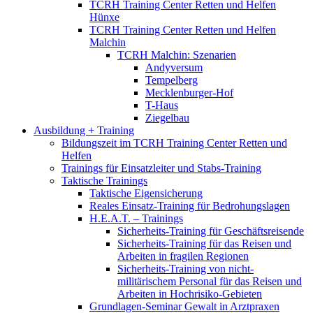
TCRH Training Center Retten und Helfen
Hünxe
TCRH Training Center Retten und Helfen
Malchin
TCRH Malchin: Szenarien
Andyversum
Tempelberg
Mecklenburger-Hof
T-Haus
Ziegelbau
Ausbildung + Training
Bildungszeit im TCRH Training Center Retten und
Helfen
Trainings für Einsatzleiter und Stabs-Training
Taktische Trainings
Taktische Eigensicherung
Reales Einsatz-Training für Bedrohungslagen
H.E.A.T. – Trainings
Sicherheits-Training für Geschäftsreisende
Sicherheits-Training für das Reisen und
Arbeiten in fragilen Regionen
Sicherheits-Training von nicht-
militärischem Personal für das Reisen und
Arbeiten in Hochrisiko-Gebieten
Grundlagen-Seminar Gewalt in Arztpraxen