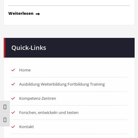
Weiterlesen
Quick-Links
Home
Ausbildung Weiterbildung Fortbildung Training
Kompetenz-Zentren
Umschalten auf hohe Kontraste
Forschen, entwickeln und testen
Schrift vergrößern
Kontakt