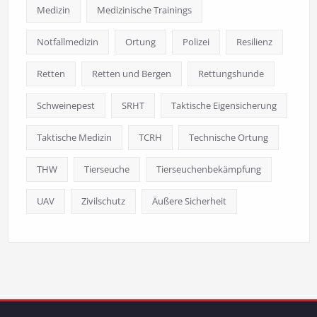
Medizin
Medizinische Trainings
Notfallmedizin
Ortung
Polizei
Resilienz
Retten
Retten und Bergen
Rettungshunde
Schweinepest
SRHT
Taktische Eigensicherung
Taktische Medizin
TCRH
Technische Ortung
THW
Tierseuche
Tierseuchenbekämpfung
UAV
Zivilschutz
Äußere Sicherheit