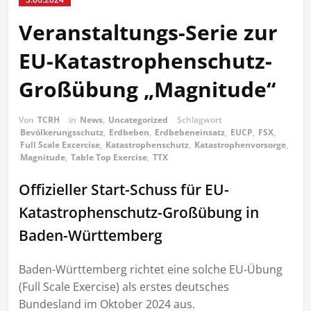
Veranstaltungs-Serie zur
EU-Katastrophenschutz-
Großübung „Magnitude“
Von
TCRH
in
News
,
Uncategorized
Schlagwort
Bevölkerungsschutz
,
Erdbeben
,
Erdbebeneinsatz
,
EUCP
,
FSX
,
Full Scale Excercise
,
Katastrophenschutz
,
Katastrophenvorsorge
,
Magnitude
,
Table Top Exercise
,
TTX
Offizieller Start-Schuss für EU-
Katastrophenschutz-Großübung in
Baden-Württemberg
Baden-Württemberg richtet eine solche EU-Übung
(Full Scale Exercise) als erstes deutsches
Bundesland im Oktober 2024 aus.