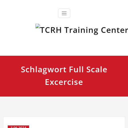
Zum
Inhalt
springen
Ausbildung, Fortbildung und Training für Einsatzkräfte
TCRH Training Center Retten
und Helfen
Schlagwort Full Scale
Excercise
3.06.2024