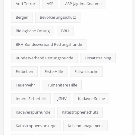
Anti-Terror
ASP
ASP-Jagdmaßnahme
Bergen
Bevölkerungsschutz
Biologische Ortung
BRH
BRH Bundesverband Rettungshunde
Bundesverband Rettungshunde
Einsatztraining
Erdbeben
Erste HIlfe
Fallwildsuche
Feuerwehr
Humanitäre Hilfe
Innere Sicherheit
JGHV
Kadaver-Suche
Kadaverspürhunde
Katastrophenschutz
Katastrophenvorsorge
Krisenmanagement