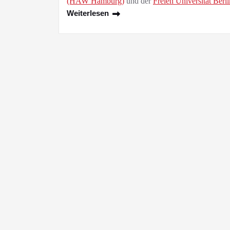
(HAW Hamburg)
und der
Freien Universität Berli
Weiterlesen