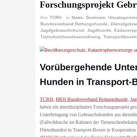
Forschungsprojekt Geb
Von
TCRH
in
News
,
Seminare
,
Uncategorize
Bundesverband Rettungshunde
,
Dienstgebr
Jagdgebrauchshund
,
Jagdhunde
,
Kadaversp
Tierschutzhundeverordnung
,
Transportboxen
Vorübergehende Unte
Hunden in Transport-
TCRH
,
BRH Bundesverband Rettungshunde
,
Ja
haben ein interdisziplinäres Forschungsprojekt ge
Unterbringung von Gebrauchshunden aus dienstl
(Fallwildsuche im Rahmen der Tierseuchenbekämp
Diensthunden in Transport-Boxen in Kooperation