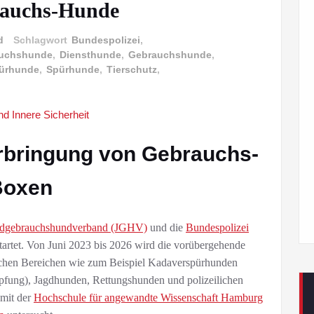
rauchs-Hunde
d
Schlagwort
Bundespolizei
,
auchshunde
,
Diensthunde
,
Gebrauchshunde
,
ürhunde
,
Spürhunde
,
Tierschutz
,
rbringung von Gebrauchs-
Boxen
gdgebrauchshundverband (JGHV)
und die
Bundespolizei
startet. Von Juni 2023 bis 2026 wird die vorübergehende
ichen Bereichen wie zum Beispiel Kadaverspürhunden
fung), Jagdhunden, Rettungshunden und polizeilichen
 mit der
Hochschule für angewandte Wissenschaft Hamburg