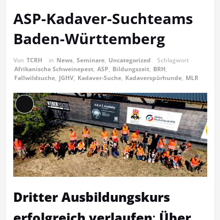
ASP-Kadaver-Suchteams
Baden-Württemberg
Von
TCRH
in
News
,
Seminare
,
Uncategorized
Schlagwort
Afrikanische Schweinepest
,
ASP
,
Bildungszeit
,
BRH
,
Fallwildsuche
,
JGHV
,
Kadaver-Suche
,
Kadaverspürhunde
,
MLR
Lange
Beschreibung
Dritter Ausbildungskurs
erfolgreich verlaufen
:
Über