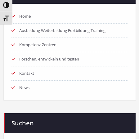
Umschalten auf hohe Kontraste
Home
Schrift vergrößern
Ausbildung Weiterbildung Fortbildung Training
Kompetenz-Zentren
Forschen, entwickeln und testen
Kontakt
News
Suchen