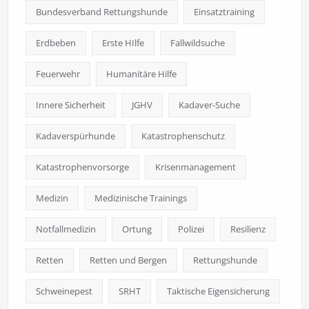
Bundesverband Rettungshunde
Einsatztraining
Erdbeben
Erste HIlfe
Fallwildsuche
Feuerwehr
Humanitäre Hilfe
Innere Sicherheit
JGHV
Kadaver-Suche
Kadaverspürhunde
Katastrophenschutz
Katastrophenvorsorge
Krisenmanagement
Medizin
Medizinische Trainings
Notfallmedizin
Ortung
Polizei
Resilienz
Retten
Retten und Bergen
Rettungshunde
Schweinepest
SRHT
Taktische Eigensicherung