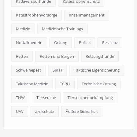
Kadaverspürhunde
Katastrophenschutz
Katastrophenvorsorge
Krisenmanagement
Medizin
Medizinische Trainings
Notfallmedizin
Ortung
Polizei
Resilienz
Retten
Retten und Bergen
Rettungshunde
Schweinepest
SRHT
Taktische Eigensicherung
Taktische Medizin
TCRH
Technische Ortung
THW
Tierseuche
Tierseuchenbekämpfung
UAV
Zivilschutz
Äußere Sicherheit