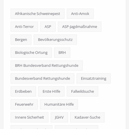
Afrikanische Schweinepest
Anti-Amok
Anti-Terror
ASP
ASP-Jagdmaßnahme
Bergen
Bevölkerungsschutz
Biologische Ortung
BRH
BRH Bundesverband Rettungshunde
Bundesverband Rettungshunde
Einsatztraining
Erdbeben
Erste HIlfe
Fallwildsuche
Feuerwehr
Humanitäre Hilfe
Innere Sicherheit
JGHV
Kadaver-Suche