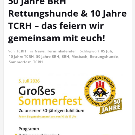
50 Jahre BRH
Rettungshunde & 10 Jahre
TCRH – das feiern wir
gemeinsam mit euch!
Von
TCRH
in
News
,
Terminkalender
Schlagwort
05 Juli
,
10 Jahre TCRH
,
50 Jahre BRH
,
BRH
,
Mosbach
,
Rettungshunde
,
Sommerfest
,
TCRH