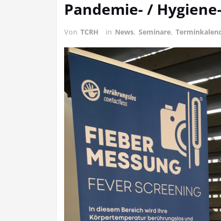
Pandemie- / Hygiene
Von
TCRH
in
News
,
Seminare
,
Terminkalen