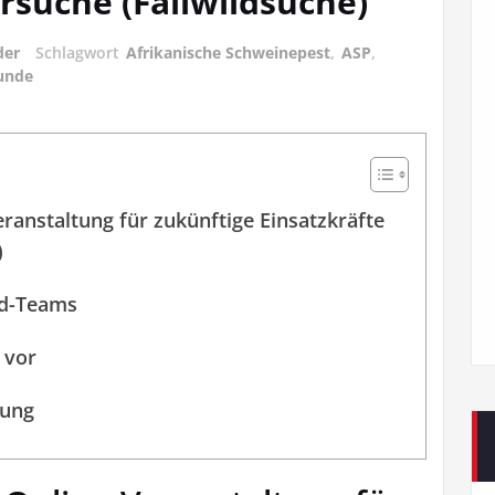
rsuche (Fallwildsuche)
der
Schlagwort
Afrikanische Schweinepest
,
ASP
,
unde
eranstaltung für zukünftige Einsatzkräfte
)
d-Teams
 vor
tung