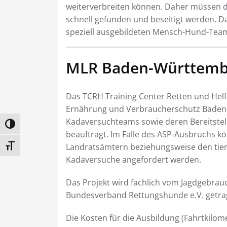
weiterverbreiten können. Daher müssen d
schnell gefunden und beseitigt werden. Da
speziell ausgebildeten Mensch-Hund-Tea
MLR Baden-Württembe
Das TCRH Training Center Retten und Hel
Ernährung und Verbraucherschutz Baden-
Kadaversuchteams sowie deren Bereitstel
Umschalten auf hohe Kontraste
beauftragt. Im Falle des ASP-Ausbruchs 
Landratsämtern beziehungsweise den ti
Schrift vergrößern
Kadaversuche angefordert werden.
Das Projekt wird fachlich vom Jagdgebra
Bundesverband Rettungshunde e.V. getra
Die Kosten für die Ausbildung (Fahrtkilom