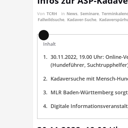
Infos zur ASP-Kadave
Von
TCRH
in
News
,
Seminare
,
Terminkalen
Fallwildsuche
,
Kadaver-Suche
,
Kadaverspürh
Lange
Inhalt
Beschreibung
30.11.2022, 19.00 Uhr: Online-V
(Hundeführer, Suchtrupphelfer
Kadaversuche mit Mensch-Hun
MLR Baden-Württemberg sorgt
Digitale Informationsveranstal