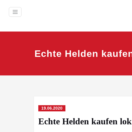
Zum
Inhalt
springen
Echte Helden kaufen
19.06.2020
Echte Helden kaufen lok