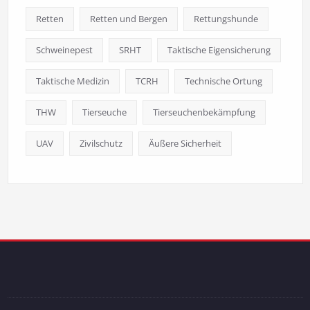
Retten
Retten und Bergen
Rettungshunde
Schweinepest
SRHT
Taktische Eigensicherung
Taktische Medizin
TCRH
Technische Ortung
THW
Tierseuche
Tierseuchenbekämpfung
UAV
Zivilschutz
Äußere Sicherheit