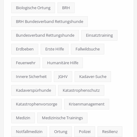
Biologische Ortung
BRH
BRH Bundesverband Rettungshunde
Bundesverband Rettungshunde
Einsatztraining
Erdbeben
Erste HIlfe
Fallwildsuche
Feuerwehr
Humanitäre Hilfe
Innere Sicherheit
JGHV
Kadaver-Suche
Kadaverspürhunde
Katastrophenschutz
Katastrophenvorsorge
Krisenmanagement
Medizin
Medizinische Trainings
Notfallmedizin
Ortung
Polizei
Resilienz