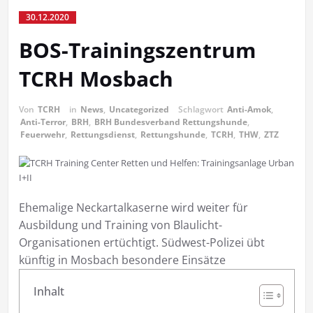
30.12.2020
BOS-Trainingszentrum
TCRH Mosbach
Von
TCRH
in
News
,
Uncategorized
Schlagwort
Anti-Amok
,
Anti-Terror
,
BRH
,
BRH Bundesverband Rettungshunde
,
Feuerwehr
,
Rettungsdienst
,
Rettungshunde
,
TCRH
,
THW
,
ZTZ
Ehemalige Neckartalkaserne wird weiter für
Ausbildung und Training von Blaulicht-
Organisationen ertüchtigt. Südwest-Polizei übt
künftig in Mosbach besondere Einsätze
Inhalt