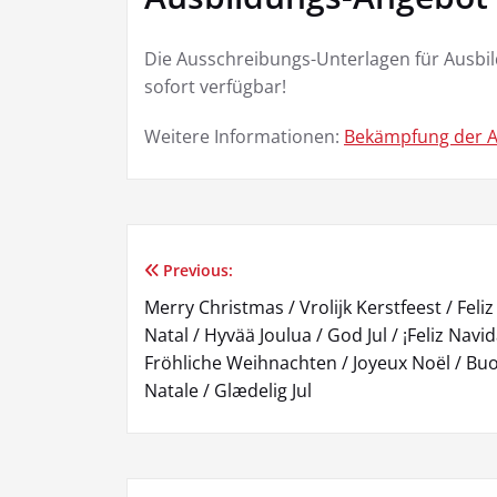
Die Ausschreibungs-Unterlagen für Ausbi
sofort verfügbar!
Weitere Informationen:
Bekämpfung der A
Previous:
Beitragsnavigation
Merry Christmas / Vrolijk Kerstfeest / Feliz
Natal / Hyvää Joulua / God Jul / ¡Feliz Navid
Fröhliche Weihnachten / Joyeux Noël / Bu
Natale / Glædelig Jul