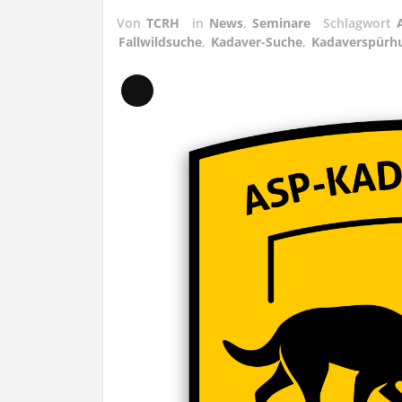
Von
TCRH
in
News
,
Seminare
Schlagwort
Fallwildsuche
,
Kadaver-Suche
,
Kadaverspürh
Lange
Beschreibung