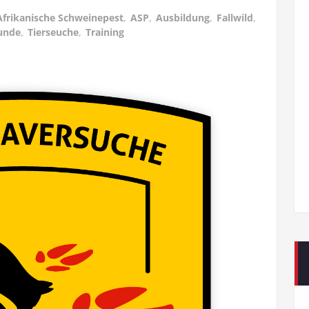
Afrikanische Schweinepest
,
ASP
,
Ausbildung
,
Fallwild
,
unde
,
Tierseuche
,
Training