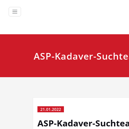
Zum
Inhalt
springen
ASP-Kadaver-Sucht
21.01.2022
ASP-Kadaver-Suchte