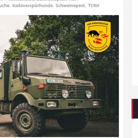
uche
,
Kadaverspürhunde
,
Schweinepest
,
TCRH