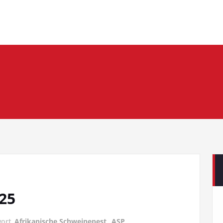
25
wort
Afrikanische Schweinepest
,
ASP
,