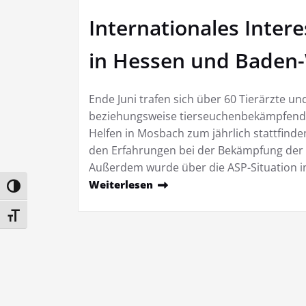
Internationales Inter
in Hessen und Baden
Ende Juni trafen sich über 60 Tierärzte un
beziehungsweise tierseuchenbekämpfende
Helfen in Mosbach zum jährlich stattfinden
den Erfahrungen bei der Bekämpfung der
Außerdem wurde über die ASP-Situation i
Weiterlesen
Umschalten auf hohe Kontraste
Schrift vergrößern