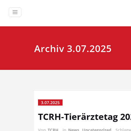
Zum
Inhalt
springen
Archiv 3.07.2025
3.07.2025
TCRH-Tierärztetag 20
Von
TCRH
in
News
,
Uncategorized
Schlag