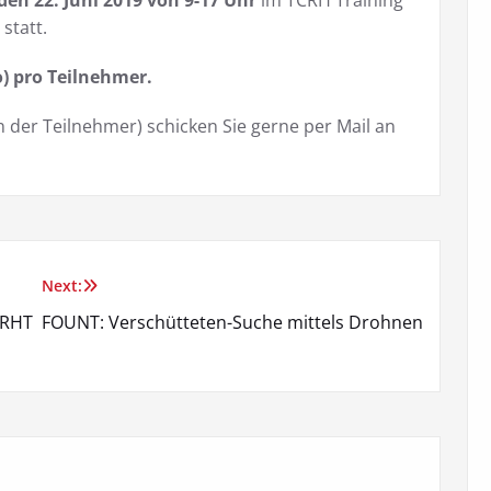
en 22. Juni 2019 von 9-17 Uhr
im TCRH Training
statt.
) pro Teilnehmer.
der Teilnehmer) schicken Sie gerne per Mail an
Next:
SRHT
FOUNT: Verschütteten-Suche mittels Drohnen