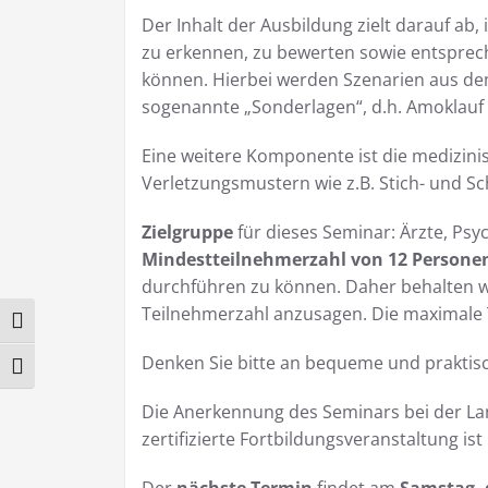
Der Inhalt der Ausbildung zielt darauf ab
zu erkennen, zu bewerten sowie entspre
können. Hierbei werden Szenarien aus dem
sogenannte „Sonderlagen“, d.h. Amoklauf
Eine weitere Komponente ist die medizin
Verletzungsmustern wie z.B. Stich- und 
Zielgruppe
für dieses Seminar: Ärzte, Psy
Mindestteilnehmerzahl von 12 Persone
durchführen zu können. Daher behalten w
Teilnehmerzahl anzusagen. Die maximale T
Umschalten auf hohe Kontraste
Denken Sie bitte an bequeme und praktisc
Schrift vergrößern
Die Anerkennung des Seminars bei der 
zertifizierte Fortbildungsveranstaltung ist