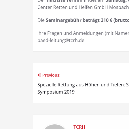
Der
nächste Termin
findet am
Samstag, d
Center Retten und Helfen GmbH Mosbach 
Die
Seminargebühr beträgt 210 € (brutto
Ihre Fragen und Anmeldungen (mit Namen 
paed-leitung@tcrh.de
Previous:
Beitragsnavigation
Spezielle Rettung aus Höhen und Tiefen: 
Symposium 2019
TCRH