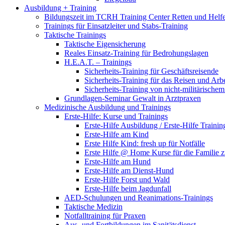
Ausbildung + Training
Bildungszeit im TCRH Training Center Retten und Helf
Trainings für Einsatzleiter und Stabs-Training
Taktische Trainings
Taktische Eigensicherung
Reales Einsatz-Training für Bedrohungslagen
H.E.A.T. – Trainings
Sicherheits-Training für Geschäftsreisende
Sicherheits-Training für das Reisen und Arb
Sicherheits-Training von nicht-militärische
Grundlagen-Seminar Gewalt in Arztpraxen
Medizinische Ausbildung und Trainings
Erste-Hilfe: Kurse und Trainings
Erste-Hilfe Ausbildung / Erste-Hilfe Trainin
Erste-Hilfe am Kind
Erste Hilfe Kind: fresh up für Notfälle
Erste Hilfe @ Home Kurse für die Familie 
Erste-Hilfe am Hund
Erste-Hilfe am Dienst-Hund
Erste-Hilfe Forst und Wald
Erste-Hilfe beim Jagdunfall
AED-Schulungen und Reanimations-Trainings
Taktische Medizin
Notfalltraining für Praxen
Aus- und Fortbildungen im Sanitätsdienst