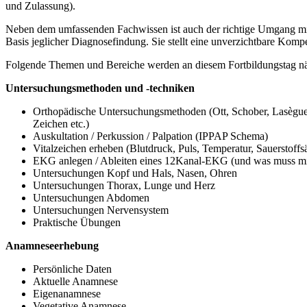
und Zulassung).
Neben dem umfassenden Fachwissen ist auch der richtige Umgang mit 
Basis jeglicher Diagnosefindung. Sie stellt eine unverzichtbare Kompet
Folgende Themen und Bereiche werden an diesem Fortbildungstag näh
Untersuchungsmethoden und -techniken
Orthopädische Untersuchungsmethoden (Ott, Schober, Lasègue,
Zeichen etc.)
Auskultation / Perkussion / Palpation (IPPAP Schema)
Vitalzeichen erheben (Blutdruck, Puls, Temperatur, Sauerstoffs
EKG anlegen / Ableiten eines 12Kanal-EKG (und was muss mir
Untersuchungen Kopf und Hals, Nasen, Ohren
Untersuchungen Thorax, Lunge und Herz
Untersuchungen Abdomen
Untersuchungen Nervensystem
Praktische Übungen
Anamneseerhebung
Persönliche Daten
Aktuelle Anamnese
Eigenanamnese
Vegetative Anamnese