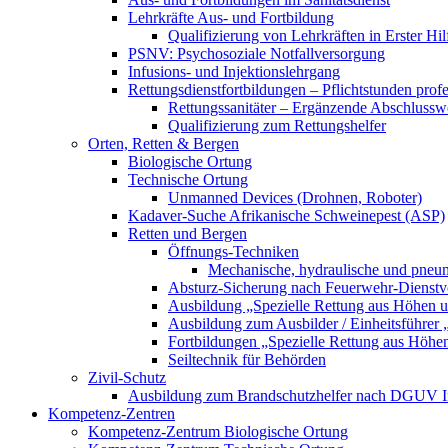
Lehrkräfte Aus- und Fortbildung
Qualifizierung von Lehrkräften in Erster Hil
PSNV: Psychosoziale Notfallversorgung
Infusions- und Injektionslehrgang
Rettungsdienstfortbildungen – Pflichtstunden profe
Rettungssanitäter – Ergänzende Abschluss
Qualifizierung zum Rettungshelfer
Orten, Retten & Bergen
Biologische Ortung
Technische Ortung
Unmanned Devices (Drohnen, Roboter)
Kadaver-Suche Afrikanische Schweinepest (ASP)
Retten und Bergen
Öffnungs-Techniken
Mechanische, hydraulische und pneum
Absturz-Sicherung nach Feuerwehr-Dienstv
Ausbildung „Spezielle Rettung aus Höhen 
Ausbildung zum Ausbilder / Einheitsführer 
Fortbildungen „Spezielle Rettung aus Höhe
Seiltechnik für Behörden
Zivil-Schutz
Ausbildung zum Brandschutzhelfer nach DGUV Inf
Kompetenz-Zentren
Kompetenz-Zentrum Biologische Ortung