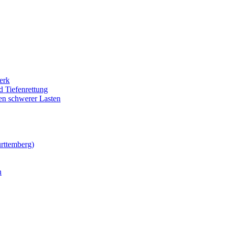
erk
 Tiefenrettung
n schwerer Lasten
rttemberg)
n