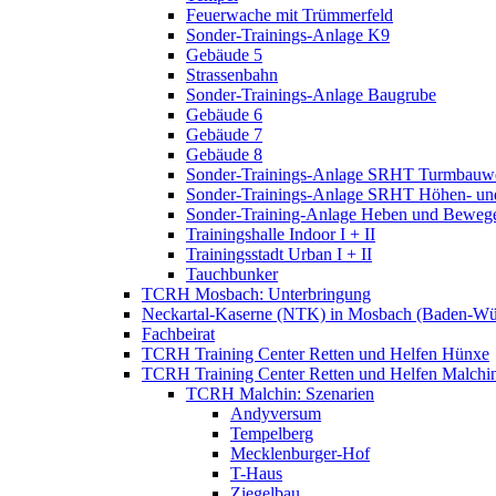
Feuerwache mit Trümmerfeld
Sonder-Trainings-Anlage K9
Gebäude 5
Strassenbahn
Sonder-Trainings-Anlage Baugrube
Gebäude 6
Gebäude 7
Gebäude 8
Sonder-Trainings-Anlage SRHT Turmbauw
Sonder-Trainings-Anlage SRHT Höhen- und
Sonder-Training-Anlage Heben und Bewege
Trainingshalle Indoor I + II
Trainingsstadt Urban I + II
Tauchbunker
TCRH Mosbach: Unterbringung
Neckartal-Kaserne (NTK) in Mosbach (Baden-Wü
Fachbeirat
TCRH Training Center Retten und Helfen Hünxe
TCRH Training Center Retten und Helfen Malchi
TCRH Malchin: Szenarien
Andyversum
Tempelberg
Mecklenburger-Hof
T-Haus
Ziegelbau