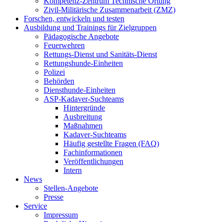
Kompetenz-Zentrum Technische Ortung
Zivil-Militärische Zusammenarbeit (ZMZ)
Forschen, entwickeln und testen
Ausbildung und Trainings für Zielgruppen
Pädagogische Angebote
Feuerwehren
Rettungs-Dienst und Sanitäts-Dienst
Rettungshunde-Einheiten
Polizei
Behörden
Diensthunde-Einheiten
ASP-Kadaver-Suchteams
Hintergründe
Ausbreitung
Maßnahmen
Kadaver-Suchteams
Häufig gestellte Fragen (FAQ)
Fachinformationen
Veröffentlichungen
Intern
News
Stellen-Angebote
Presse
Service
Impressum