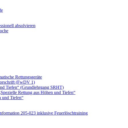
fe
ssionell absolvieren
woche
atische Rettungsgeräte
orschrift (FwDV 1)
und Tiefen“ (Grundlehrgang SRHT)
„Spezielle Rettung aus Höhen und Tiefen“
n und Tiefen“
ormation 205-023 inklusive Feuerlöschtraining