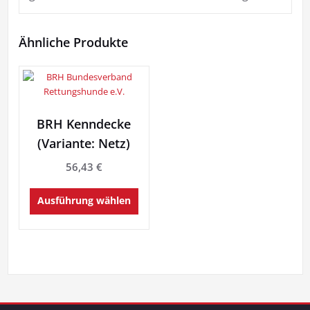
Ähnliche Produkte
BRH Kenndecke
(Variante: Netz)
56,43
€
Dieses
Ausführung wählen
Produkt
weist
mehrere
Varianten
auf.
Die
Optionen
können