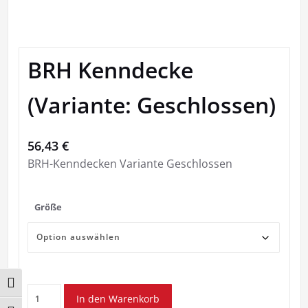
BRH Kenndecke
(Variante: Geschlossen)
56,43
€
BRH-Kenndecken Variante Geschlossen
Größe
Umschalten auf hohe Kontraste
BRH
In den Warenkorb
Kenndecke