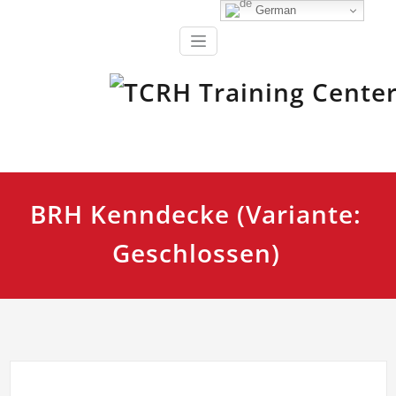
Zum
German
Inhalt
springen
Ausbildung, Fortbildung und Training für Einsatzkräfte
TCRH Training Center Retten
und Helfen
BRH Kenndecke (Variante:
Geschlossen)