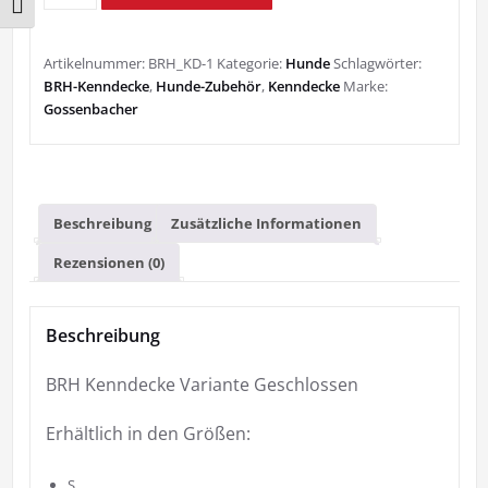
Schrift vergrößern
(Variante:
Geschlossen)
Menge
Artikelnummer:
BRH_KD-1
Kategorie:
Hunde
Schlagwörter:
BRH-Kenndecke
,
Hunde-Zubehör
,
Kenndecke
Marke:
Gossenbacher
Beschreibung
Zusätzliche Informationen
Rezensionen (0)
Beschreibung
BRH Kenndecke Variante Geschlossen
Erhältlich in den Größen:
S