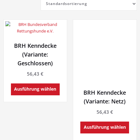
BRH Kenndecke
(Variante:
Geschlossen)
56,43
€
Dieses
Ausführung wählen
Produkt
BRH Kenndecke
weist
(Variante: Netz)
mehrere
Varianten
56,43
€
auf.
Diese
Die
Ausführung wählen
Produ
Optionen
weist
können