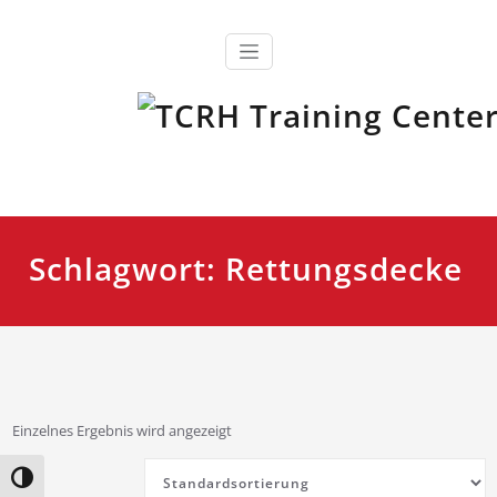
Zum
Inhalt
springen
Ausbildung, Fortbildung und Training für Einsatzkräfte
TCRH Training Center Retten
und Helfen
Schlagwort:
Rettungsdecke
Einzelnes Ergebnis wird angezeigt
Umschalten auf hohe Kontraste