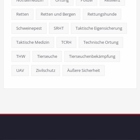
Retten
Retten und Bergen
Rettungshunde
Schweinepest
SRHT
Taktische Eigensicherung
Taktische Medizin
TCRH
Technische Ortung
THW
Tierseuche
Tierseuchenbekämpfung
UAV
Zivilschutz
Äußere Sicherheit