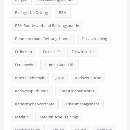
Biologische Ortung
BRH
BRH Bundesverband Rettungshunde
Bundesverband Rettungshunde
Einsatztraining
Erdbeben
Erste HIlfe
Fallwildsuche
Feuerwehr
Humanitäre Hilfe
Innere Sicherheit
JGHV
Kadaver-Suche
Kadaverspürhunde
Katastrophenschutz
Katastrophenvorsorge
Krisenmanagement
Medizin
Medizinische Trainings
Notfallmedizin
Ortung
Polizei
Resilienz