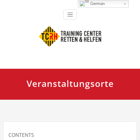
Zum
German
Inhalt
springen
Ausbildung, Fortbildung und Training für Einsatzkräfte
TCRH Training Center Retten
und Helfen
Veranstaltungsorte
CONTENTS