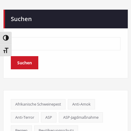
Suchen
Umschalten auf hohe Kontraste
Schrift vergrößern
Suchen
Afrikanische Schweinepest
Anti-Amok
Anti-Terror
ASP
ASP-Jagdmaßnahme
Bergen
Bevölkerungsschutz