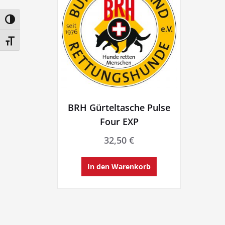
Umschalten auf hohe Kontraste
Schrift vergrößern
BRH Gürteltasche Pulse
Four EXP
32,50
€
In den Warenkorb